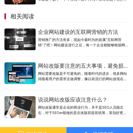
开始做不到主流，小微企业更加难以达到主流，圈层精
准，个性，口碑
相关阅读
企业网站建设的互联网营销的方法
营销推广的方法有多，现如今最时兴的就属“互联网营
销”了吧！网站建设进行之后，每一个企业都能够根据网址
或是是商城系统去做网络营销，一个有整体实力的企业网
站建设企业决策一家公司的营销推广优劣，这句话一点不
算过，假如说你的公司找的建站公司，给你开发设计的网
网站改版要注意的五大事项，避免损失惨重
址没什么营销推广性，而仅有观赏价值，那么不管你后期
如何去做提升，也不一定可以给你的公司产生营销推广经
网站需要改版是不可避免的，随着时代的进步，很多网站
济效益。
得随着用户的需求去做调整，像以前流行的网站放现在也
不怎么受欢迎了，所以在当我们在改版网站的时候，需要
注意的以下这几点因素。
说说网站改版应该注意什么？
网站改版通常是企业的商业行为，并不是SEO人员能左
右，对于SEOer能做的是在改版前提前统筹，策划好更改
的各个细节，将所能想到的点思考全面，避免频繁改版。